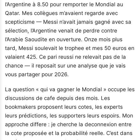
l’Argentine à 8.50 pour remporter le Mondial au
Qatar. Mes collègues m’avaient regarde avec
scepticisme — Messi n’avait jamais gagné avec sa
sélection, l’Argentine venait de perdre contre
l’Arabie Saoudite en ouverture. Onze mois plus
tard, Messi soulevait le trophee et mes 50 euros en
valaient 425. Ce pari reussi ne relevait pas de la
chance — il reposait sur une analyse que je vais
vous partager pour 2026.
La question « qui va gagner le Mondial » occupe les
discussions de cafe depuis des mois. Les
bookmakers proposent leurs cotes, les experts
leurs prédictions, les supporters leurs espoirs. Mon
approche differe : je cherche la deconnexion entre
la cote proposée et la probabilité reelle. C’est dans