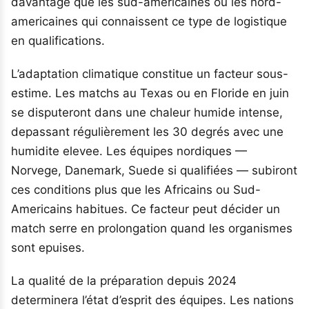
davantage que les sud-americaines ou les nord-
americaines qui connaissent ce type de logistique
en qualifications.
L’adaptation climatique constitue un facteur sous-
estime. Les matchs au Texas ou en Floride en juin
se disputeront dans une chaleur humide intense,
depassant régulièrement les 30 degrés avec une
humidite elevee. Les équipes nordiques —
Norvege, Danemark, Suede si qualifiées — subiront
ces conditions plus que les Africains ou Sud-
Americains habitues. Ce facteur peut décider un
match serre en prolongation quand les organismes
sont epuises.
La qualité de la préparation depuis 2024
determinera l’état d’esprit des équipes. Les nations