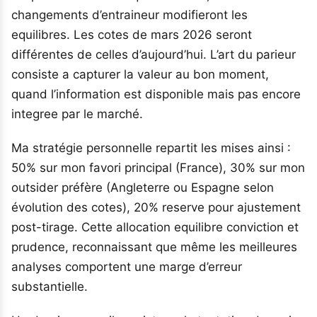
changements d’entraineur modifieront les
equilibres. Les cotes de mars 2026 seront
différentes de celles d’aujourd’hui. L’art du parieur
consiste a capturer la valeur au bon moment,
quand l’information est disponible mais pas encore
integree par le marché.
Ma stratégie personnelle repartit les mises ainsi :
50% sur mon favori principal (France), 30% sur mon
outsider préfère (Angleterre ou Espagne selon
évolution des cotes), 20% reserve pour ajustement
post-tirage. Cette allocation equilibre conviction et
prudence, reconnaissant que même les meilleures
analyses comportent une marge d’erreur
substantielle.