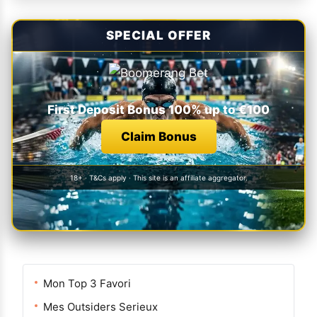
SPECIAL OFFER
First Deposit Bonus 100% up to €100
Claim Bonus
18+ · T&Cs apply · This site is an affiliate aggregator.
Mon Top 3 Favori
Mes Outsiders Serieux