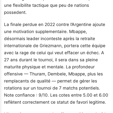
une flexibilite tactique que peu de nations
possedent.
La finale perdue en 2022 contre l’Argentine ajoute
une motivation supplementaire. Mbappe,
désormais leader inconteste après la retraite
internationale de Griezmann, portera cette équipe
avec la rage de celui qui veut effacer un échec. A
27 ans durant le tournoi, il sera dans sa pleine
maturite physique et mentale. La profondeur
offensive — Thuram, Dembele, Mbappe, plus les
remplacants de qualité — permet de gérer les
rotations sur un tournoi de 7 matchs potentiels.
Note confiance : 9/10. Les cotes entre 5.00 et 6.00
reflètent correctement ce statut de favori legitime.