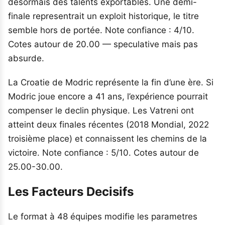
désormais des talents exportables. Une demi-
finale representrait un exploit historique, le titre
semble hors de portée. Note confiance : 4/10.
Cotes autour de 20.00 — speculative mais pas
absurde.
La Croatie de Modric représente la fin d’une ère. Si
Modric joue encore a 41 ans, l’expérience pourrait
compenser le declin physique. Les Vatreni ont
atteint deux finales récentes (2018 Mondial, 2022
troisième place) et connaissent les chemins de la
victoire. Note confiance : 5/10. Cotes autour de
25.00-30.00.
Les Facteurs Decisifs
Le format à 48 équipes modifie les parametres