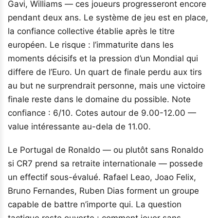
Gavi, Williams — ces joueurs progresseront encore
pendant deux ans. Le système de jeu est en place,
la confiance collective établie après le titre
européen. Le risque : l’immaturite dans les
moments décisifs et la pression d’un Mondial qui
differe de l’Euro. Un quart de finale perdu aux tirs
au but ne surprendrait personne, mais une victoire
finale reste dans le domaine du possible. Note
confiance : 6/10. Cotes autour de 9.00-12.00 —
value intéressante au-dela de 11.00.
Le Portugal de Ronaldo — ou plutôt sans Ronaldo
si CR7 prend sa retraite internationale — possede
un effectif sous-évalué. Rafael Leao, Joao Felix,
Bruno Fernandes, Ruben Dias forment un groupe
capable de battre n’importe qui. La question
tactique reste ouverte : comment jouer sans