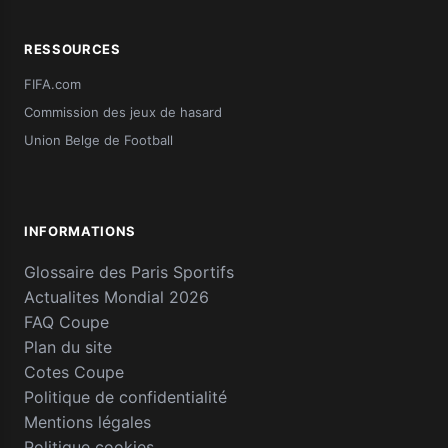
RESSOURCES
FIFA.com
Commission des jeux de hasard
Union Belge de Football
INFORMATIONS
Glossaire des Paris Sportifs
Actualites Mondial 2026
FAQ Coupe
Plan du site
Cotes Coupe
Politique de confidentialité
Mentions légales
Politique cookies