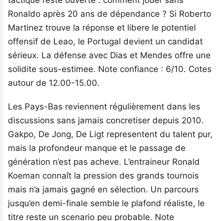
Ronaldo après 20 ans de dépendance ? Si Roberto
Martinez trouve la réponse et libere le potentiel
offensif de Leao, le Portugal devient un candidat
sérieux. La défense avec Dias et Mendes offre une
solidite sous-estimee. Note confiance : 6/10. Cotes
autour de 12.00-15.00.
Les Pays-Bas reviennent régulièrement dans les
discussions sans jamais concretiser depuis 2010.
Gakpo, De Jong, De Ligt representent du talent pur,
mais la profondeur manque et le passage de
génération n’est pas acheve. L’entraineur Ronald
Koeman connaît la pression des grands tournois
mais n’a jamais gagné en sélection. Un parcours
jusqu’en demi-finale semble le plafond réaliste, le
titre reste un scenario peu probable. Note