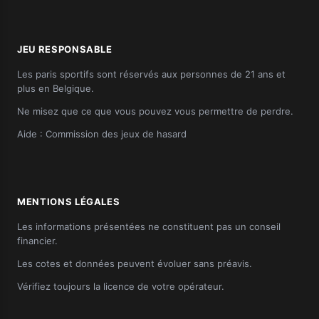
JEU RESPONSABLE
Les paris sportifs sont réservés aux personnes de 21 ans et
plus en Belgique.
Ne misez que ce que vous pouvez vous permettre de perdre.
Aide :
Commission des jeux de hasard
MENTIONS LÉGALES
Les informations présentées ne constituent pas un conseil
financier.
Les cotes et données peuvent évoluer sans préavis.
Vérifiez toujours la licence de votre opérateur.