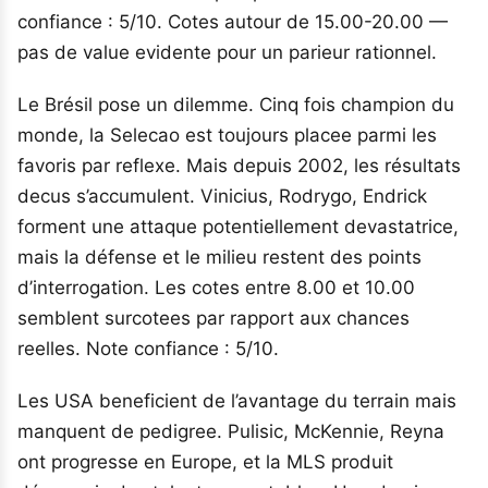
confiance : 5/10. Cotes autour de 15.00-20.00 —
pas de value evidente pour un parieur rationnel.
Le Brésil pose un dilemme. Cinq fois champion du
monde, la Selecao est toujours placee parmi les
favoris par reflexe. Mais depuis 2002, les résultats
decus s’accumulent. Vinicius, Rodrygo, Endrick
forment une attaque potentiellement devastatrice,
mais la défense et le milieu restent des points
d’interrogation. Les cotes entre 8.00 et 10.00
semblent surcotees par rapport aux chances
reelles. Note confiance : 5/10.
Les USA beneficient de l’avantage du terrain mais
manquent de pedigree. Pulisic, McKennie, Reyna
ont progresse en Europe, et la MLS produit