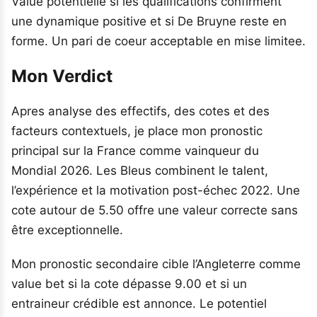
Value potentielle si les qualifications confirment
une dynamique positive et si De Bruyne reste en
forme. Un pari de coeur acceptable en mise limitee.
Mon Verdict
Apres analyse des effectifs, des cotes et des
facteurs contextuels, je place mon pronostic
principal sur la France comme vainqueur du
Mondial 2026. Les Bleus combinent le talent,
l’expérience et la motivation post-échec 2022. Une
cote autour de 5.50 offre une valeur correcte sans
être exceptionnelle.
Mon pronostic secondaire cible l’Angleterre comme
value bet si la cote dépasse 9.00 et si un
entraineur crédible est annonce. Le potentiel