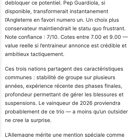
debloquer ce potentiel. Pep Guardiola, si
disponible, transformerait instantanement
l’Angleterre en favori numero un. Un choix plus
conservateur maintiendrait le statu quo frustrant.
Note confiance : 7/10. Cotes entre 7.00 et 9.00 —
value reelle si l’entraineur annonce est crédible et
ambitieux tactiquement.
Ces trois nations partagent des caractéristiques
communes : stabilité de groupe sur plusieurs
années, expérience récente des phases finales,
profondeur permettant de gérer les blessures et
suspensions. Le vainqueur de 2026 proviendra
probablement de ce trio — a moins qu’un outsider
ne cree la surprise.
L’Allemagne mérite une mention spéciale comme