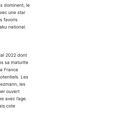
is dominent, le
avec une star
s favoris
aku national.
ial 2022 dont
ns sa maturite
La France
otentiels. Les
riezmann, les
uer ouvert
ee avec l’age.
ais cote