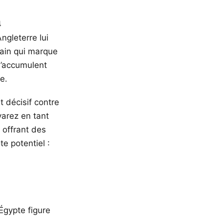
4
ngleterre lui
rain qui marque
s’accumulent
e.
 décisif contre
varez en tant
 offrant des
e potentiel :
Égypte figure