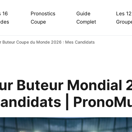
s 16
Pronostics
Guide
Les 12
ades
Coupe
Complet
Group
ur Buteur Coupe du Monde 2026 : Mes Candidats
ur Buteur Mondial 
andidats | PronoMu