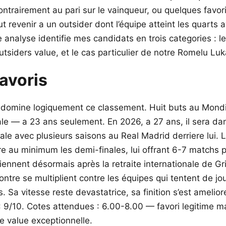
ontrairement au pari sur le vainqueur, ou quelques favor
ut revenir a un outsider dont l’équipe atteint les quarts 
 analyse identifie mes candidats en trois categories : le
utsiders value, et le cas particulier de notre Romelu Luk
avoris
domine logiquement ce classement. Huit buts au Mond
nale — a 23 ans seulement. En 2026, a 27 ans, il sera da
le avec plusieurs saisons au Real Madrid derriere lui. 
re au minimum les demi-finales, lui offrant 6-7 matchs p
viennent désormais après la retraite internationale de G
ntre se multiplient contre les équipes qui tentent de jo
s. Sa vitesse reste devastatrice, sa finition s’est amelior
: 9/10. Cotes attendues : 6.00-8.00 — favori legitime m
e value exceptionnelle.