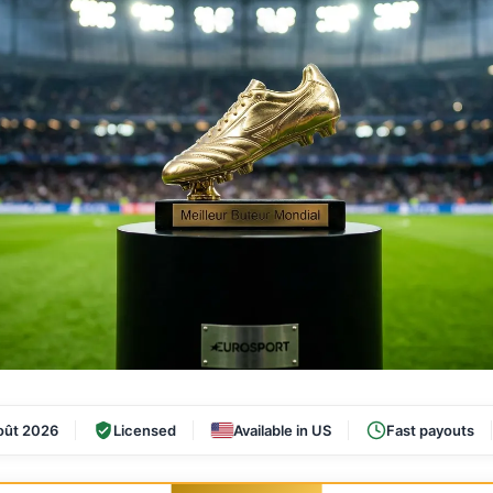
oût 2026
Licensed
Available in US
Fast payouts