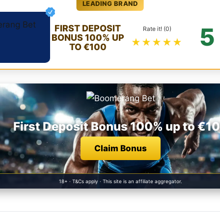
LEADING BRAND
5
FIRST DEPOSIT
Rate it! (0)
BONUS 100% UP
★★★★★
TO €100
First Deposit Bonus 100% up to €1
Claim Bonus
18+ · T&Cs apply · This site is an affiliate aggregator.