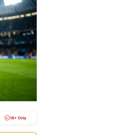
18+ Only
18+