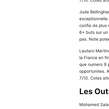
7/10. Cotes at
Jude Bellingha
exceptionnelle.
confie de plus 
6+ buts sur un 
pas. Note poten
Lautaro Martine
la France en fi
que numero 9 pu
opportunites. A
7/10. Cotes at
Les Out
Mohamed Salah 