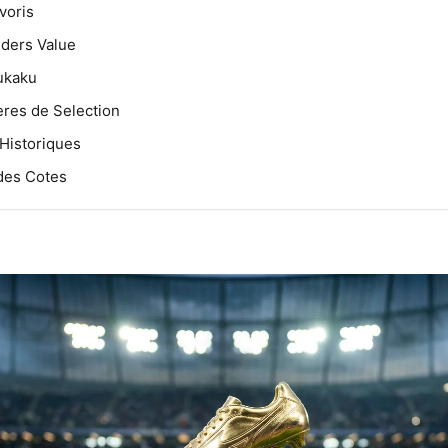
voris
iders Value
ukaku
eres de Selection
 Historiques
des Cotes