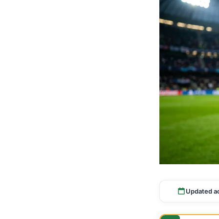
Updated a