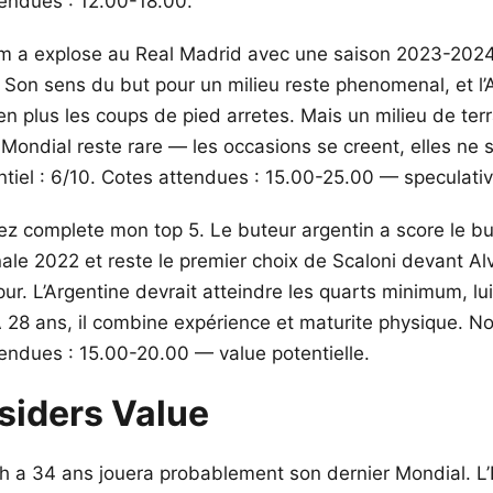
tendues : 12.00-18.00.
m a explose au Real Madrid avec une saison 2023-202
 Son sens du but pour un milieu reste phenomenal, et l’A
en plus les coups de pied arretes. Mais un milieu de ter
Mondial reste rare — les occasions se creent, elles ne 
tiel : 6/10. Cotes attendues : 15.00-25.00 — speculativ
z complete mon top 5. Le buteur argentin a score le but
nale 2022 et reste le premier choix de Scaloni devant Al
r. L’Argentine devrait atteindre les quarts minimum, lui
 28 ans, il combine expérience et maturite physique. Not
tendues : 15.00-20.00 — value potentielle.
siders Value
a 34 ans jouera probablement son dernier Mondial. L’