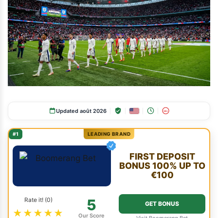
Updated août 2026
18+
#1
LEADING BRAND
FIRST DEPOSIT
BONUS 100% UP TO
€100
Rate it! (0)
5
GET BONUS
★★★★★
Our Score
Visit Boomerang Bet