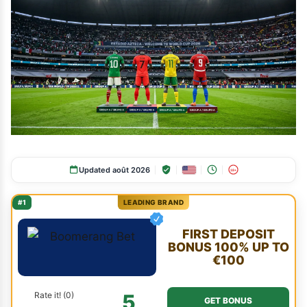
Updated août 2026
18+
#1
LEADING BRAND
FIRST DEPOSIT
BONUS 100% UP TO
€100
Rate it! (0)
5
GET BONUS