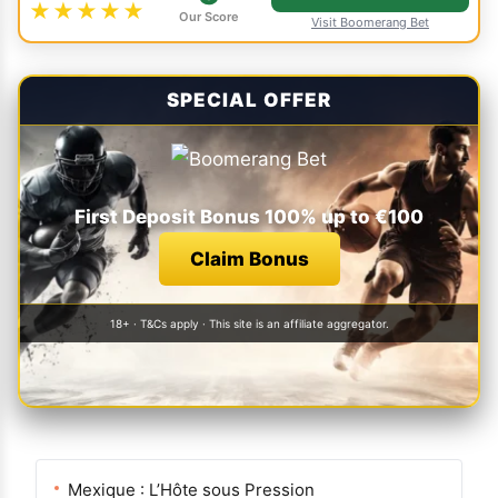
★★★★★
Our Score
Visit Boomerang Bet
SPECIAL OFFER
First Deposit Bonus 100% up to €100
Claim Bonus
18+ · T&Cs apply · This site is an affiliate aggregator.
Mexique : L’Hôte sous Pression