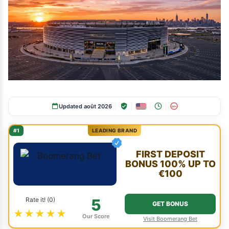
Updated août 2026
18+
#1
LEADING BRAND
FIRST DEPOSIT
BONUS 100% UP TO
€100
Rate it! (0)
5
GET BONUS
★★★★★
Our Score
Visit Boomerang Bet