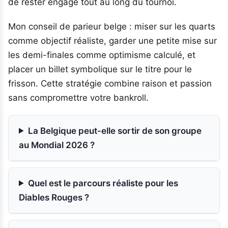
de rester engage tout au long du tournoi.
Mon conseil de parieur belge : miser sur les quarts
comme objectif réaliste, garder une petite mise sur
les demi-finales comme optimisme calculé, et
placer un billet symbolique sur le titre pour le
frisson. Cette stratégie combine raison et passion
sans compromettre votre bankroll.
La Belgique peut-elle sortir de son groupe
au Mondial 2026 ?
Quel est le parcours réaliste pour les
Diables Rouges ?