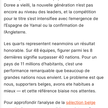
Doree a vieilli, la nouvelle génération n’est pas
encore au niveau des leaders, et la compétition
pour le titre s’est intensifiee avec l’emergence de
l’Espagne de Yamal ou la confirmation de
l’Angleterre.
Les quarts representent neanmoins un résultat
honorable. Sur 48 équipes, figurer parmi les 8
dernières signifie surpasser 40 nations. Pour un
pays de 11 millions d’habitants, c’est une
performance remarquable que beaucoup de
grandes nations nous envient. Le probleme est que
nous, supporters belges, avons ete habitues a
mieux — et cette référence biaise nos attentes.
Pour approfondir l’analyse de la
sélection belge