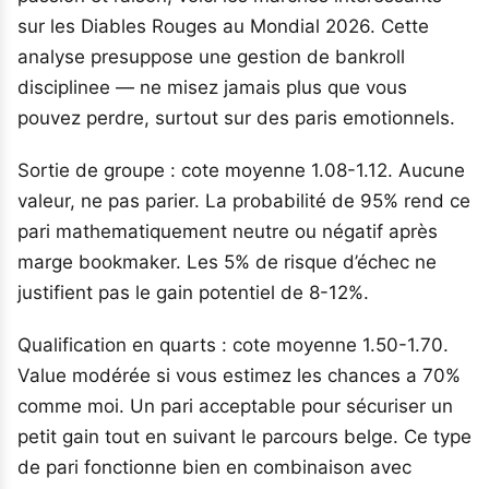
sur les Diables Rouges au Mondial 2026. Cette
analyse presuppose une gestion de bankroll
disciplinee — ne misez jamais plus que vous
pouvez perdre, surtout sur des paris emotionnels.
Sortie de groupe : cote moyenne 1.08-1.12. Aucune
valeur, ne pas parier. La probabilité de 95% rend ce
pari mathematiquement neutre ou négatif après
marge bookmaker. Les 5% de risque d’échec ne
justifient pas le gain potentiel de 8-12%.
Qualification en quarts : cote moyenne 1.50-1.70.
Value modérée si vous estimez les chances a 70%
comme moi. Un pari acceptable pour sécuriser un
petit gain tout en suivant le parcours belge. Ce type
de pari fonctionne bien en combinaison avec