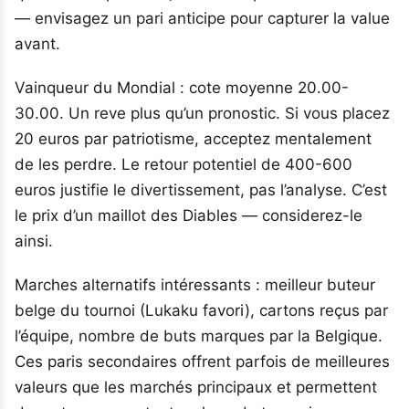
— envisagez un pari anticipe pour capturer la value
avant.
Vainqueur du Mondial : cote moyenne 20.00-
30.00. Un reve plus qu’un pronostic. Si vous placez
20 euros par patriotisme, acceptez mentalement
de les perdre. Le retour potentiel de 400-600
euros justifie le divertissement, pas l’analyse. C’est
le prix d’un maillot des Diables — considerez-le
ainsi.
Marches alternatifs intéressants : meilleur buteur
belge du tournoi (Lukaku favori), cartons reçus par
l’équipe, nombre de buts marques par la Belgique.
Ces paris secondaires offrent parfois de meilleures
valeurs que les marchés principaux et permettent