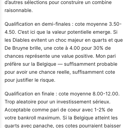
d’autres sélections pour construire un combine
raisonnable.
Qualification en demi-finales : cote moyenne 3.50-
4.50. C’est ici que la valeur potentielle emerge. Si
les Diables evitent un choc majeur en quarts et que
De Bruyne brille, une cote à 4.00 pour 30% de
chances représente une value positive. Mon pari
préfère sur la Belgique — suffisamment probable
pour avoir une chance reelle, suffisamment cote
pour justifier le risque.
Qualification en finale : cote moyenne 8.00-12.00.
Trop aleatoire pour un investissement sérieux.
Acceptable comme pari de coeur avec 1-2% de
votre bankroll maximum. Si la Belgique atteint les
quarts avec panache, ces cotes pourraient baisser