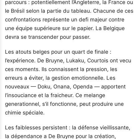
parcours : potentiellement l’Angleterre, la France ou
le Brésil selon la partie du tableau. Chacune de ces
confrontations représente un defi majeur contre
une équipe supérieure sur le papier. La Belgique
devra se transcender pour passer.
Les atouts belges pour un quart de finale :
l’expérience. De Bruyne, Lukaku, Courtois ont vecu
ces moments. Ils connaissent la pression, les
erreurs a éviter, la gestion emotionnelle. Les
nouveaux — Doku, Onana, Openda — apportent
l’insouciance et la fraicheur. Ce melange
generationnel, s’il fonctionne, peut produire une
chimie spéciale.
Les faiblesses persistent : la défense vieillissante,
la dépendance a De Bruyne pour la création,