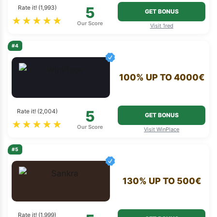
Rate it! (1,993)
5
GET BONUS
★★★★★
Our Score
Visit 1red
#4
100% UP TO 4000€
Rate it! (2,004)
5
GET BONUS
★★★★★
Our Score
Visit WinPlace
#5
130% UP TO 500€
Rate it! (1,999)