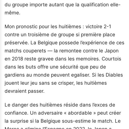
du groupe importe autant que la qualification elle-
même.
Mon pronostic pour les huitièmes : victoire 2-1
contre un troisième de groupe si première place
préservée. La Belgique possede l’expérience de ces
matchs couperets — la remontee contre le Japon
en 2018 reste gravee dans les memoires. Courtois
dans les buts offre une sécurité que peu de
gardiens au monde peuvent egaliser. Si les Diables
jouent leur jeu sans se crisper, les huitièmes
devraient passer.
Le danger des huitièmes réside dans l’exces de
confiance. Un adversaire « abordable » peut créer
la surprise si la Belgique sous-estime le match. Le
Maroc a elimine l’Espagne en 2022, le Japon a