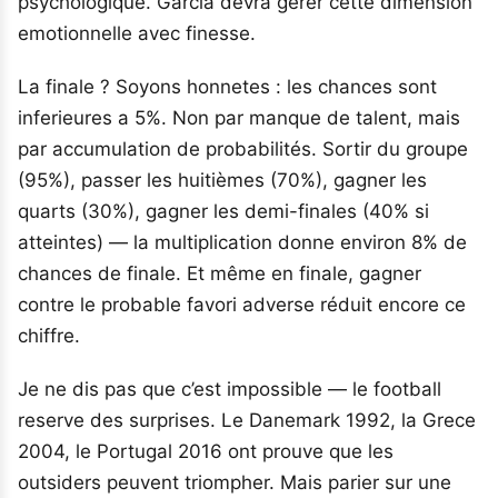
psychologique. Garcia devra gérer cette dimension
emotionnelle avec finesse.
La finale ? Soyons honnetes : les chances sont
inferieures a 5%. Non par manque de talent, mais
par accumulation de probabilités. Sortir du groupe
(95%), passer les huitièmes (70%), gagner les
quarts (30%), gagner les demi-finales (40% si
atteintes) — la multiplication donne environ 8% de
chances de finale. Et même en finale, gagner
contre le probable favori adverse réduit encore ce
chiffre.
Je ne dis pas que c’est impossible — le football
reserve des surprises. Le Danemark 1992, la Grece
2004, le Portugal 2016 ont prouve que les
outsiders peuvent triompher. Mais parier sur une