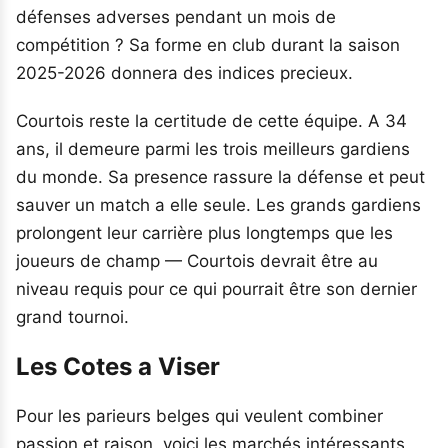
défenses adverses pendant un mois de
compétition ? Sa forme en club durant la saison
2025-2026 donnera des indices precieux.
Courtois reste la certitude de cette équipe. A 34
ans, il demeure parmi les trois meilleurs gardiens
du monde. Sa presence rassure la défense et peut
sauver un match a elle seule. Les grands gardiens
prolongent leur carrière plus longtemps que les
joueurs de champ — Courtois devrait être au
niveau requis pour ce qui pourrait être son dernier
grand tournoi.
Les Cotes a Viser
Pour les parieurs belges qui veulent combiner
passion et raison, voici les marchés intéressants