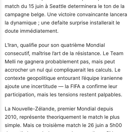
match du 15 juin à Seattle determinera le ton de la
campagne belge. Une victoire convaincante lancera
la dynamique ; une defaite surprise installerait le
doute immédiatement.
L’Iran, qualifie pour son quatrième Mondial
consecutif, maîtrise l’art de la résistance. Le Team
Melli ne gagnera probablement pas, mais peut
accrocher un nul qui compliquerait les calculs. Le
contexte geopolitique entourant l’équipe iranienne
ajoute une incertitude — la FIFA a confirme leur
participation, mais les tensions restent palpables.
La Nouvelle-Zélande, premier Mondial depuis
2010, représente theoriquement le match le plus
simple. Mais ce troisième match le 26 juin a 5h00