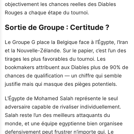
objectivement les chances reelles des Diables
Rouges a chaque étape du tournoi.
Sortie de Groupe : Certitude ?
Le Groupe G place la Belgique face à l’Égypte, l’Iran
et la Nouvelle-Zélande. Sur le papier, c’est l’un des
tirages les plus favorables du tournoi. Les
bookmakers attribuent aux Diables plus de 90% de
chances de qualification — un chiffre qui semble
justifie mais qui masque des pièges potentiels.
L’Égypte de Mohamed Salah représente le seul
adversaire capable de rivaliser individuellement.
Salah reste l’un des meilleurs attaquants du
monde, et une équipe egyptienne bien organisee
defensivement peut frustrer n’importe qui. Le