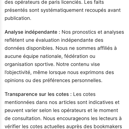
des opérateurs de paris licenciés. Les faits
présentés sont systématiquement recoupés avant
publication.
Analyse indépendante :
Nos pronostics et analyses
reflètent une évaluation indépendante des
données disponibles. Nous ne sommes affiliés à
aucune équipe nationale, fédération ou
organisation sportive. Notre contenu vise
l’objectivité, même lorsque nous exprimons des
opinions ou des préférences personnelles.
Transparence sur les cotes :
Les cotes
mentionnées dans nos articles sont indicatives et
peuvent varier selon les opérateurs et le moment
de consultation. Nous encourageons les lecteurs à
vérifier les cotes actuelles auprès des bookmakers