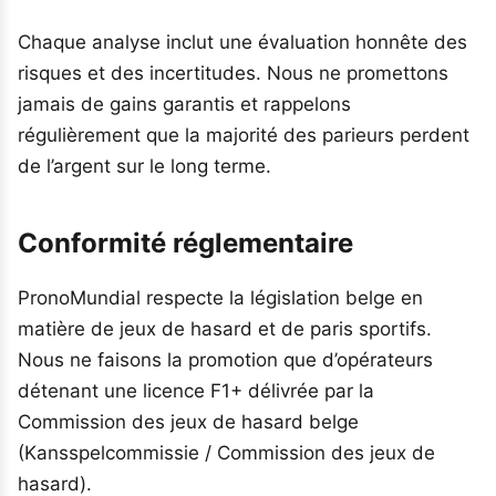
Chaque analyse inclut une évaluation honnête des
risques et des incertitudes. Nous ne promettons
jamais de gains garantis et rappelons
régulièrement que la majorité des parieurs perdent
de l’argent sur le long terme.
Conformité réglementaire
PronoMundial respecte la législation belge en
matière de jeux de hasard et de paris sportifs.
Nous ne faisons la promotion que d’opérateurs
détenant une licence F1+ délivrée par la
Commission des jeux de hasard belge
(Kansspelcommissie / Commission des jeux de
hasard).