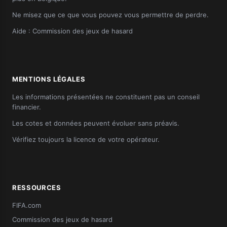
Ne misez que ce que vous pouvez vous permettre de perdre.
Aide :
Commission des jeux de hasard
MENTIONS LÉGALES
Les informations présentées ne constituent pas un conseil
financier.
Les cotes et données peuvent évoluer sans préavis.
Vérifiez toujours la licence de votre opérateur.
RESSOURCES
FIFA.com
Commission des jeux de hasard