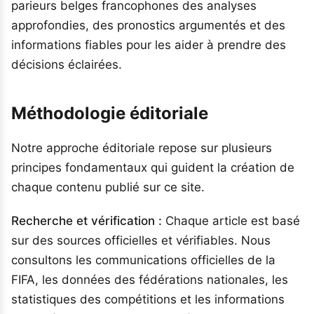
parieurs belges francophones des analyses
approfondies, des pronostics argumentés et des
informations fiables pour les aider à prendre des
décisions éclairées.
Méthodologie éditoriale
Notre approche éditoriale repose sur plusieurs
principes fondamentaux qui guident la création de
chaque contenu publié sur ce site.
Recherche et vérification :
Chaque article est basé
sur des sources officielles et vérifiables. Nous
consultons les communications officielles de la
FIFA, les données des fédérations nationales, les
statistiques des compétitions et les informations