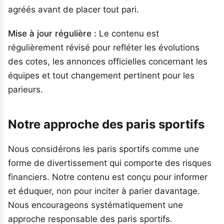
agréés avant de placer tout pari.
Mise à jour régulière :
Le contenu est
régulièrement révisé pour refléter les évolutions
des cotes, les annonces officielles concernant les
équipes et tout changement pertinent pour les
parieurs.
Notre approche des paris sportifs
Nous considérons les paris sportifs comme une
forme de divertissement qui comporte des risques
financiers. Notre contenu est conçu pour informer
et éduquer, non pour inciter à parier davantage.
Nous encourageons systématiquement une
approche responsable des paris sportifs.